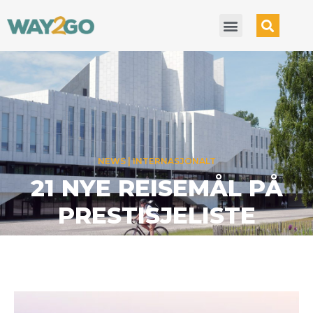
NEWS
INTERNASJONALT
LUFTFARTS-IKON
VENDER TILBAKE SOM
HOTELL
27 JULY 2026