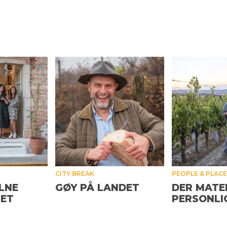
CITY BREAK
PEOPLE & PLAC
LNE
GØY PÅ LANDET
DER MATE
HET
PERSONLI