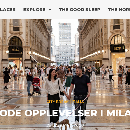
PLACES
EXPLORE
THE GOOD SLEEP
THE NOR
PEOPLE & PLACES
SPANIA
STRÅLENDE TIPS TIL ALIC
02 OCTOBER 2024