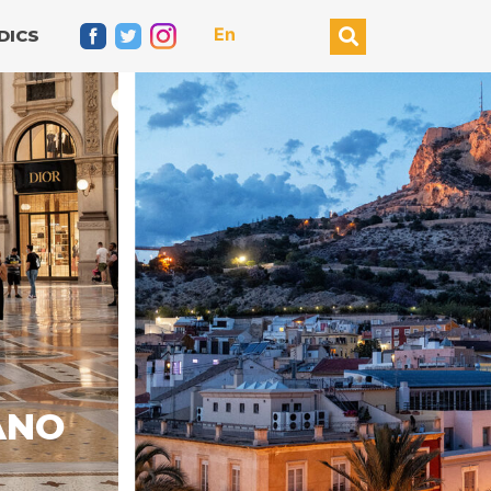
En
DICS
ANTE