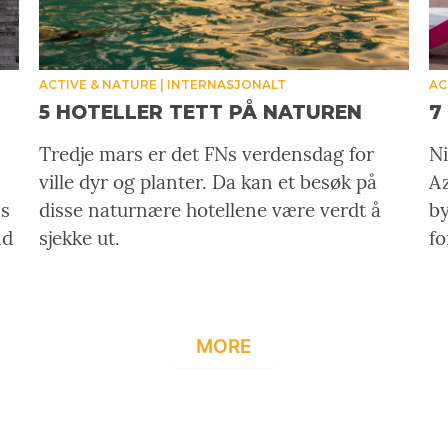
ACTIVE & NATURE
INTERNASJONALT
AC
5 HOTELLER TETT PÅ NATUREN
7
Tredje mars er det FNs verdensdag for
Ni
ville dyr og planter. Da kan et besøk på
A
ss
disse naturnære hotellene være verdt å
by
nd
sjekke ut.
fo
MORE