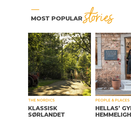
stories
MOST POPULAR
THE NORDICS
PEOPLE & PLACES
KLASSISK
HELLAS’ GY
SØRLANDET
HEMMELIG