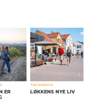
ES
THE NORDICS
N ER
LØKKENS NYE LIV
G