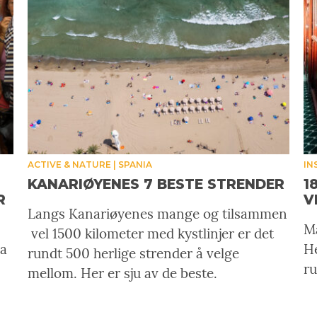
ACTIVE & NATURE
SPANIA
IN
KANARIØYENES 7 BESTE STRENDER
1
R
V
Langs Kanariøyenes mange og tilsammen
Ma
vel 1500 kilometer med kystlinjer er det
ia
He
rundt 500 herlige strender å velge
ru
mellom. Her er sju av de beste.