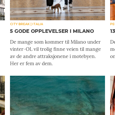
CITY BREAK
ITALIA
PE
5 GODE OPPLEVELSER I MILANO
1
De mange som kommer til Milano under
De
vinter-OL vil trolig finne veien til mange
m
av de andre attraksjonene i motebyen.
om
Her er fem av dem.