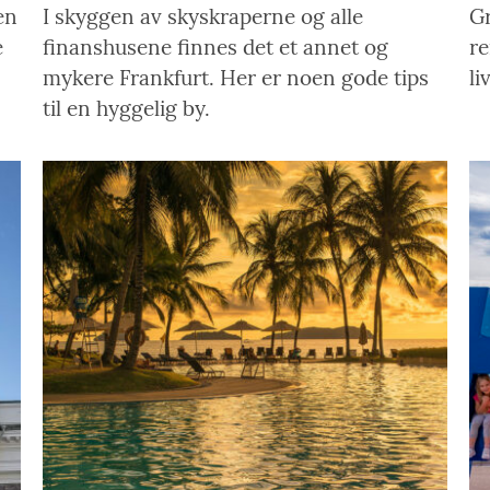
en
I skyggen av skyskraperne og alle
Gr
e
finanshusene finnes det et annet og
re
mykere Frankfurt. Her er noen gode tips
li
til en hyggelig by.