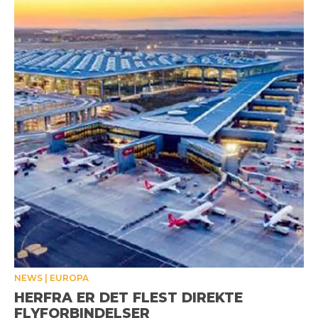
NEWS
EUROPA
HERFRA ER DET FLEST DIREKTE
FLYFORBINDELSER