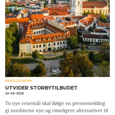
NEWS
EUROPA
UTVIDER STORBYTILBUDET
24-06-2026
To nye reisemål skal ifølge en pressemelding
gi nordmenn nye og rimeligere alternativer til