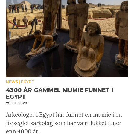
NEWS
EGYPT
4300 ÅR GAMMEL MUMIE FUNNET I
EGYPT
29-01-2023
Arkeologer i Egypt har funnet en mumie i en
forseglet sarkofag som har vært lukket i mer
enn 4000 år.