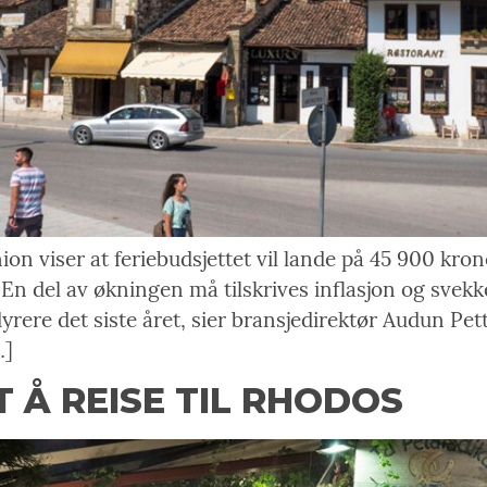
on viser at feriebudsjettet vil lande på 45 900 krone
En del av økningen må tilskrives inflasjon og svekk
 dyrere det siste året, sier bransjedirektør Audun Pe
…]
T Å REISE TIL RHODOS