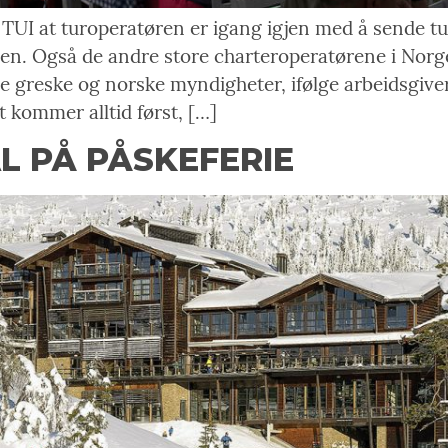
UI at turoperatøren er igang igjen med å sende turi
en. Også de andre store charteroperatørene i Norge 
 greske og norske myndigheter, ifølge arbeidsgiver
t kommer alltid først, […]
L PÅ PÅSKEFERIE