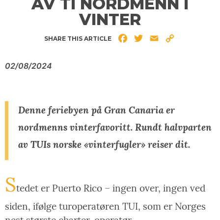
AV TI NORDMENN I
VINTER
Facebook
Twitter
Email
Copy
SHARE THIS ARTICLE
Link
02/08/2024
Denne feriebyen på Gran Canaria er
nordmenns vinterfavoritt. Rundt halvparten
av TUIs norske «vinterfugler» reiser dit.
S
tedet er Puerto Rico – ingen over, ingen ved
siden, ifølge turoperatøren TUI, som er Norges
nest største charter-operatør.