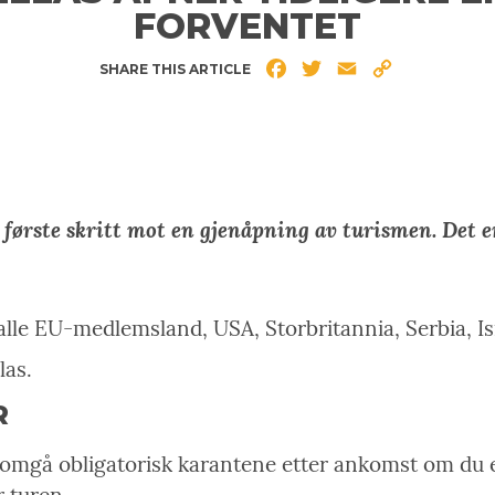
FORVENTET
Facebook
Twitter
Email
Copy
SHARE THIS ARTICLE
Link
 første skritt mot en gjenåpning av turismen. Det 
a alle EU-medlemsland, USA, Storbritannia, Serbia, I
las.
R
omgå obligatorisk karantene etter ankomst om du er 