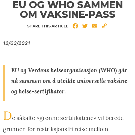
EU OG WHO SAMMEN
OM VAKSINE-PASS
Facebook
Twitter
Email
Copy
SHARE THIS ARTICLE
Link
12/03/2021
EU og Verdens helseorganisasjon (WHO) går
nå sammen om å utvikle universelle vaksine-
og helse-sertifikater.
D
e såkalte «grønne sertifikatene» vil berede
grunnen for restriksjonsfri reise mellom