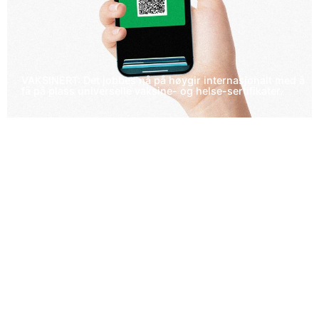
VAKSINERT: Det jobbes nå på høygir internasjonalt med å
få på plass universelle vaksine- og helse-sertifikater.