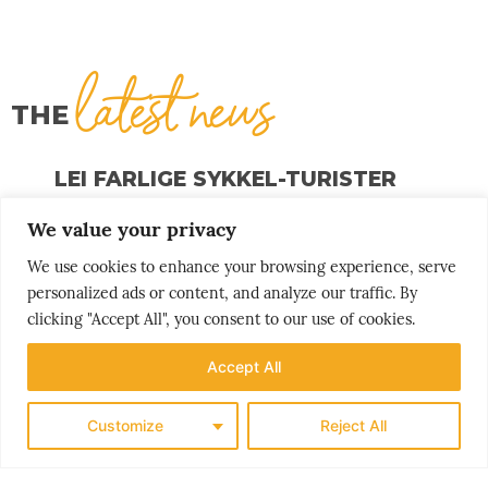
latest news
THE
LEI FARLIGE SYKKEL-TURISTER
09/08/2026
We value your privacy
EUROPEERE VELGER KORTERE REISER
We use cookies to enhance your browsing experience, serve
08/08/2026
personalized ads or content, and analyze our traffic. By
clicking "Accept All", you consent to our use of cookies.
NORGE PÅ TOPP
07/08/2026
Accept All
HER SLÅR TOGET FLYET
Customize
Reject All
06/08/2026