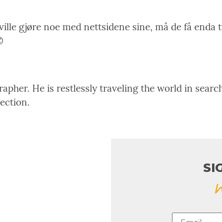
å ville gjøre noe med nettsidene sine, må de få enda t
©
pher. He is restlessly traveling the world in search
rection.
SI