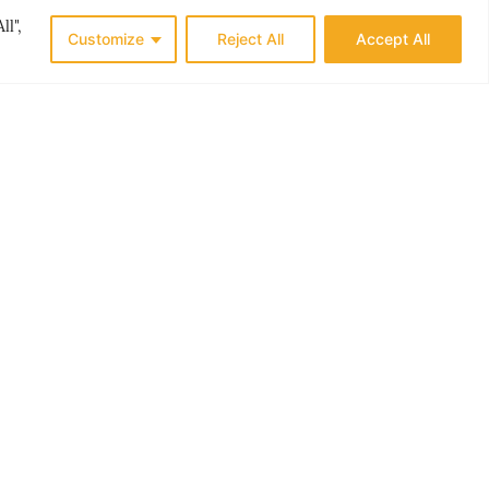
ll",
Customize
Reject All
Accept All
ES
THE NORDICS
N ER
LØKKENS NYE LIV
G