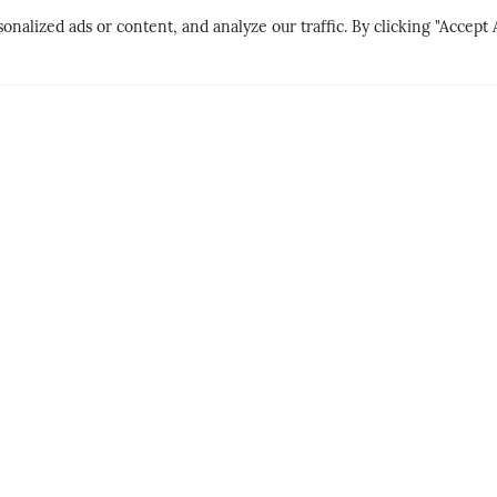
lized ads or content, and analyze our traffic. By clicking "Accept A
CITY BREAK
PEOPLE & PLAC
LNE
GØY PÅ LANDET
DER MATE
HET
PERSONLI
SIGN UP TO OUR NEWSLETTER