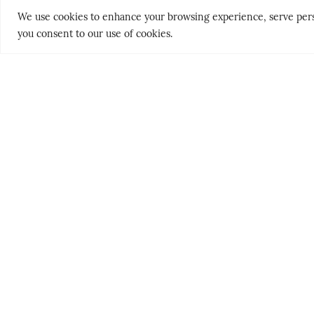
We use cookies to enhance your browsing experience, serve persona
you consent to our use of cookies.
THE NORDICS
PEOPLE & PLACES
KLASSISK
HELLAS’ GY
SØRLANDET
HEMMELIG