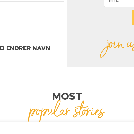
join u
ND ENDRER NAVN
MOST
popular stories