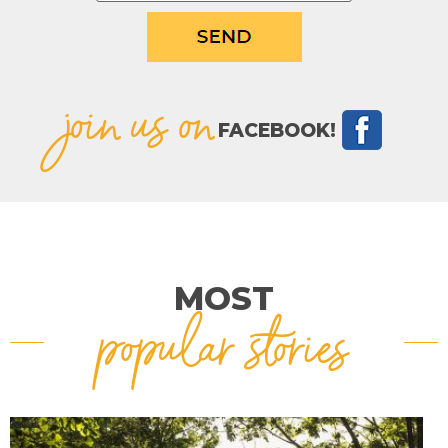
join us on
FACEBOOK!
MOST
popular stories