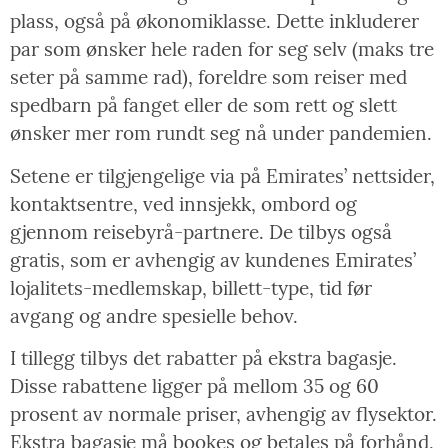
plass, også på økonomiklasse. Dette inkluderer
par som ønsker hele raden for seg selv (maks tre
seter på samme rad), foreldre som reiser med
spedbarn på fanget eller de som rett og slett
ønsker mer rom rundt seg nå under pandemien.
Setene er tilgjengelige via på Emirates’ nettsider,
kontaktsentre, ved innsjekk, ombord og
gjennom reisebyrå-partnere. De tilbys også
gratis, som er avhengig av kundenes Emirates’
lojalitets-medlemskap, billett-type, tid før
avgang og andre spesielle behov.
I tillegg tilbys det rabatter på ekstra bagasje.
Disse rabattene ligger på mellom 35 og 60
prosent av normale priser, avhengig av flysektor.
Ekstra bagasje må bookes og betales på forhånd,