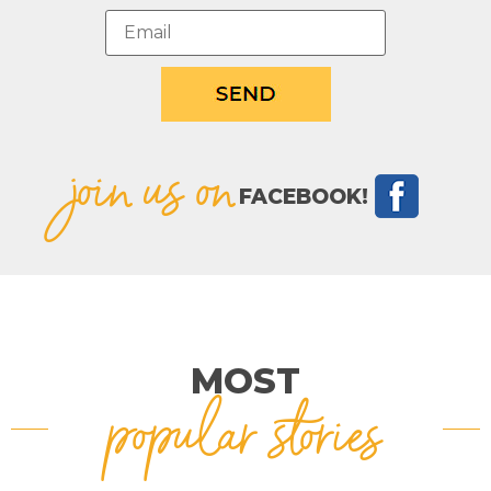
join us on
FACEBOOK!
MOST
popular stories