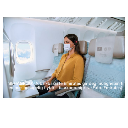
BEHAGELIG: Dubai-baserte Emirates gir deg muligheten til
en mer behagelig flytur – til økonomipris. (Foto: Emirates)