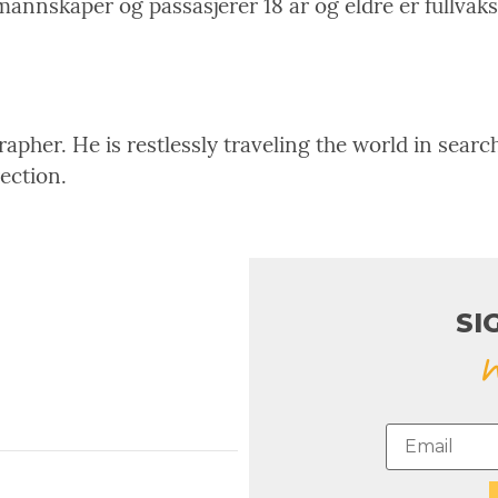
 mannskaper og passasjerer 18 år og eldre er fullvak
pher. He is restlessly traveling the world in search
rection.
SI