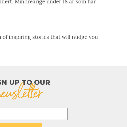
sinert. Mindreårige under 18 år som har
 of inspiring stories that will nudge you
GN UP TO OUR​
newsletter