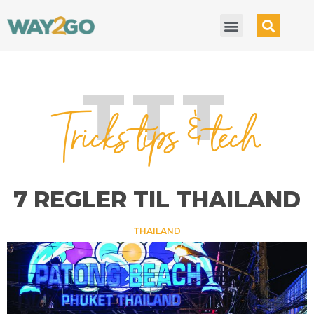
TTT
Tricks tips & tech
7 REGLER TIL THAILAND
THAILAND