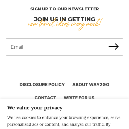
SIGN UP TO OUR NEWSLETTER
JOIN US IN GETTING
new travel ideas every week!
DISCLOSURE POLICY
ABOUT WAY2GO
CONTACT
WRITE FOR US
We value your privacy
We use cookies to enhance your browsing experience, serve
personalized ads or content, and analyze our traffic. By
Storytelling by Bjørn Moholdt