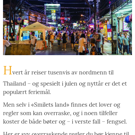
H
vert år reiser tusenvis av nordmenn til
Thailand – og spesielt i julen og nyttår er det et
populært feriemål.
Men selv i «Smilets land» finnes det lover og
regler som kan overraske, og i noen tilfeller
koster de både bøter og – i verste fall – fengsel.
Her er syv overraskende regler du bør kjenne til