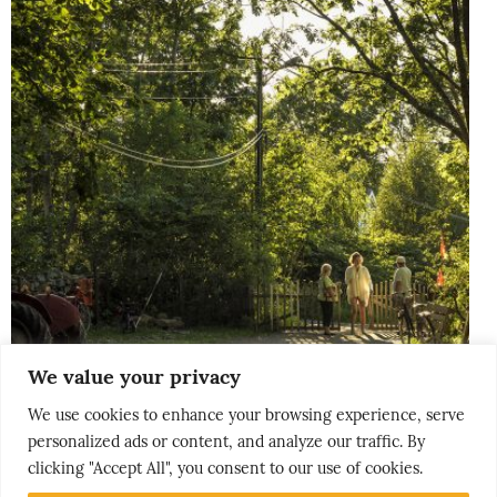
We value your privacy
We use cookies to enhance your browsing experience, serve
personalized ads or content, and analyze our traffic. By
THE NORDICS
clicking "Accept All", you consent to our use of cookies.
KLASSISK SØRLANDET