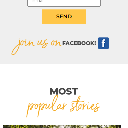
join us on
FACEBOOK!
MOST
popular stories