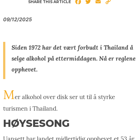
Facebook
Twitter
Email
Copy
SHARE THIS ARTICLE
Link
09/12/2025
Siden 1972 har det vært forbudt i Thailand å
selge alkohol på ettermiddagen. Nå er reglene
opphevet.
M
er alkohol over disk ser ut til å styrke
turismen i Thailand.
HØYSESONG
Uansett har landet midlertidig opphevet et 53 år