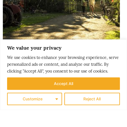
We value your privacy
THE NORDICS
KLASSISK SØRLANDET
We use cookies to enhance your browsing experience, serve
personalized ads or content, and analyze our traffic. By
clicking "Accept All", you consent to our use of cookies.
Accept All
Customize
Reject All