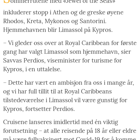
ommerrutene med «Jewel of the Seas»
inkluderer stopp i Athen og de greske øyene
Rhodos, Kreta, Mykonos og Santorini.
Hjemmehavnen blir Limassol på Kypros.
– Vi gleder oss over at Royal Caribbean for første
gang har valgt Limassol som hjemmehavn, sier
Savvas Perdios, viseminister for turisme for
Kypros, i en uttalelse.
– Dette har vært en ambisjon fra oss i mange år,
og vi har full tillit til at Royal Caribbeans
tilstedeværelse i Limassol vil være gunstig for
Kypros, fortsetter Perdios.
Cruisene lanseres imidlertid med én viktig
forutsetning – at alle reisende på 18 år eller eldre
må være fullvaksinert mot Covid-19 for å komme