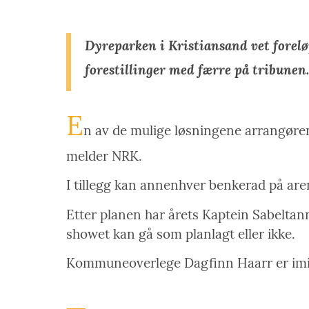
Dyreparken i Kristiansand vet forel
forestillinger med færre på tribunen.
E
n av de mulige løsningene arrangørene
melder NRK.
I tillegg kan annenhver benkerad på arena
Etter planen har årets Kaptein Sabeltann-
showet kan gå som planlagt eller ikke.
Kommuneoverlege Dagfinn Haarr er imidl