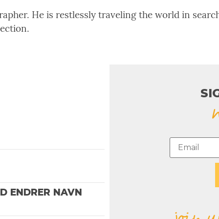
pher. He is restlessly traveling the world in search
rection.
SI
ND ENDRER NAVN
join u