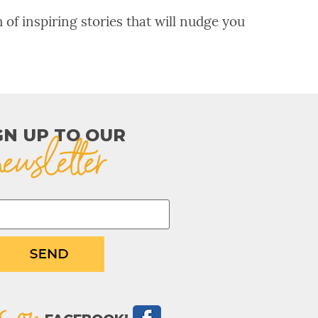
 of inspiring stories that will nudge you
GN UP TO OUR​
newsletter
s on