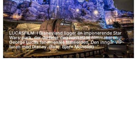
LUCASFILM: I Disneyland ligger en imponerende Star
Wars-park, der du føler deg hensatt til filmmakeren
George Lucas fenomenale filmverden. Den inngår VIP-
turen med Disney. (Foto: Bjørn Moholdt)