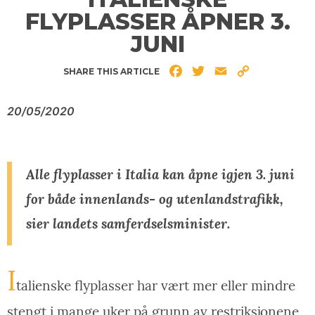
FLYPLASSER ÅPNER 3.
JUNI
Facebook
Twitter
Email
Copy
SHARE THIS ARTICLE
Link
20/05/2020
Alle flyplasser i Italia kan åpne igjen 3. juni
for både innenlands- og utenlandstrafikk,
sier landets samferdselsminister.
I
talienske flyplasser har vært mer eller mindre
stengt i mange uker på grunn av restriksjonene