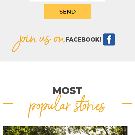
join us on
FACEBOOK!
MOST
popular stories