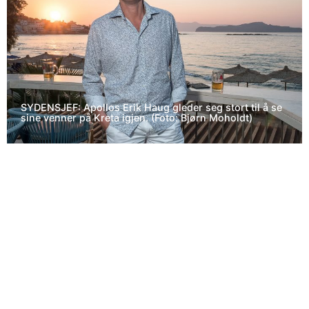
SYDENSJEF: Apollos Erik Haug gleder seg stort til å se
sine venner på Kreta igjen. (Foto: Bjørn Moholdt)