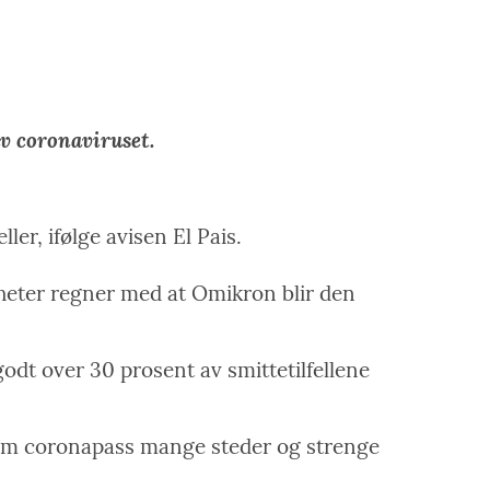
v coronaviruset.
ler, ifølge avisen El Pais.
heter regner med at Omikron blir den
godt over 30 prosent av smittetilfellene
av om coronapass mange steder og strenge