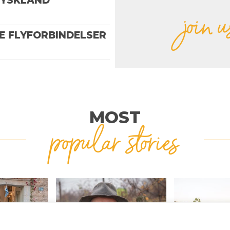
TYSKLAND
join u
TE FLYFORBINDELSER
MOST
popular stories