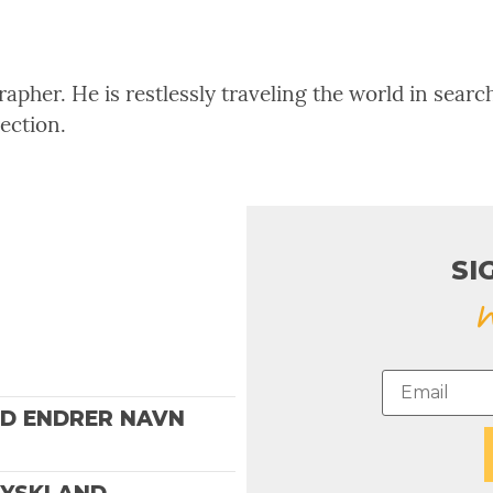
pher. He is restlessly traveling the world in search
rection.
SI
ND ENDRER NAVN