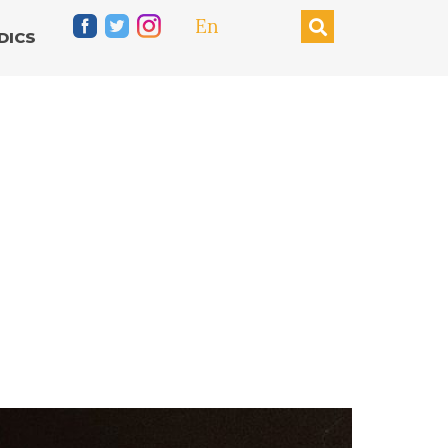
En
DICS