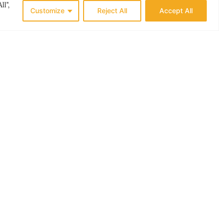
ll",
Customize
Reject All
Accept All
ES
THE NORDICS
N ER
LØKKENS NYE LIV
G