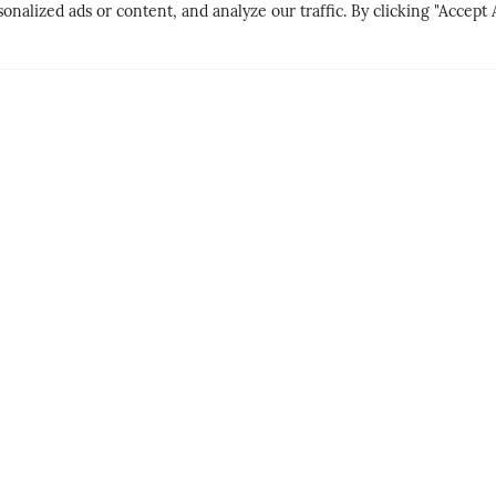
lized ads or content, and analyze our traffic. By clicking "Accept A
CITY BREAK
PEOPLE & PLAC
LNE
GØY PÅ LANDET
DER MATE
HET
PERSONLI
SIGN UP TO OUR NEWSLETTER
JOIN US IN GETTING
new travel ideas every week!