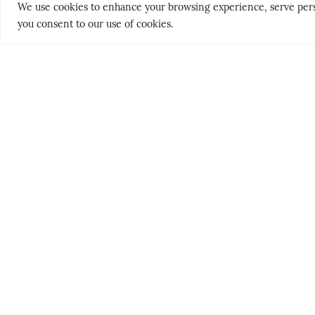
We use cookies to enhance your browsing experience, serve persona
you consent to our use of cookies.
THE NORDICS
PEOPLE & PLACES
KLASSISK
HELLAS’ GY
SØRLANDET
HEMMELIG