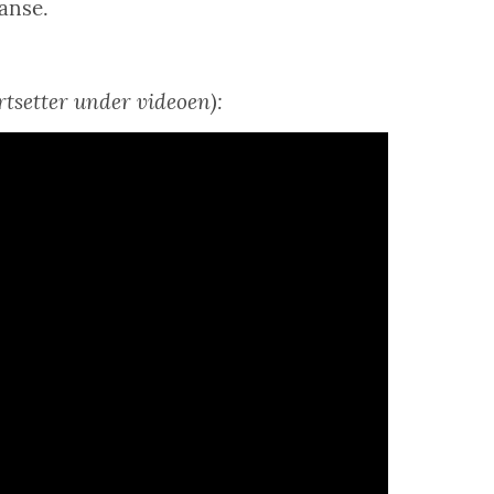
ranse.
rtsetter under videoen):