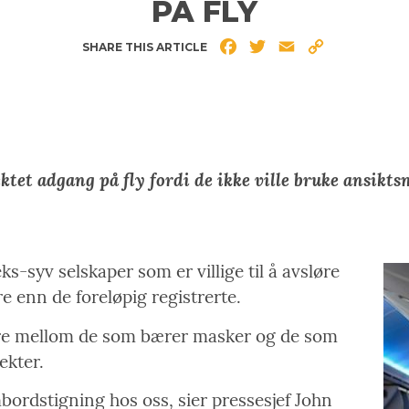
PÅ FLY
Facebook
Twitter
Email
Copy
SHARE THIS ARTICLE
Link
nektet adgang på fly fordi de ikke ville bruke ans
ks-syv selskaper som er villige til å avsløre
re enn de foreløpig registrerte.
pere mellom de som bærer masker og de som
ekter.
bordstigning hos oss, sier pressesjef John