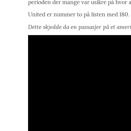
perioden der mange var usikre på hvor alv
United er nummer to på listen med 180.
Dette skjedde da en passasjer på et ameri