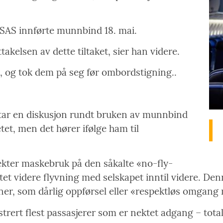
 SAS innførte munnbind 18. mai.
takelsen av dette tiltaket, sier han videre.
 og tok dem på seg før ombordstigning..
ar en diskusjon rundt bruken av munnbind
tet, men det hører ifølge ham til
ekter maskebruk på den såkalte «no-fly-
tet videre flyvning med selskapet inntil videre. De
ner, som dårlig oppførsel eller «respektløs omgang 
trert flest passasjerer som er nektet adgang – totalt 