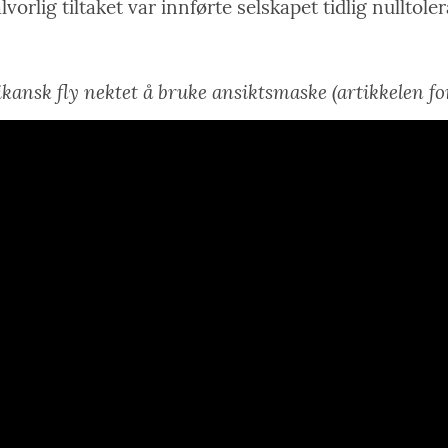
orlig tiltaket var innførte selskapet tidlig nulltole
kansk fly nektet å bruke ansiktsmaske (artikkelen fo