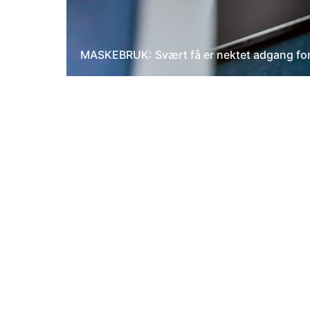
MASKEBRUK: Svært få er nektet adgang fordi