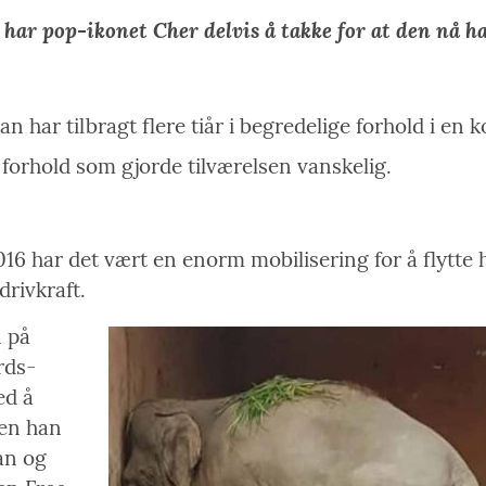
har pop-ikonet Cher delvis å takke for at den nå ha
n har tilbragt flere tiår i begredelige forhold i en 
orhold som gjorde tilværelsen vanskelig.
16 har det vært en enorm mobilisering for å flytte 
rivkraft.
n på
rds-
ed å
den han
tan og