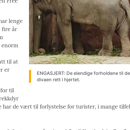
en Free
har lenge
 fire år
om
n enorm
t til at
er er
ENGASJERT: De elendige forholdene til d
divaen rett i hjertet.
or til
trekkdyr
har de vært til forlystelse for turister, i mange tilf