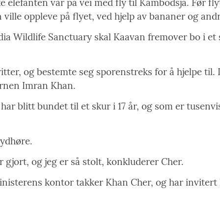
e elefanten var på vei med fly til Kambodsja. Før fl
ville oppleve på flyet, ved hjelp av bananer og andr
a Wildlife Sanctuary skal Kaavan fremover bo i et
tter, og bestemte seg sporenstreks for å hjelpe til
jernen Imran Khan.
r blitt bundet til et skur i 17 år, og som er tusenv
lydhøre.
 gjort, og jeg er så stolt, konkluderer Cher.
inisterens kontor takker Khan Cher, og har invitert 