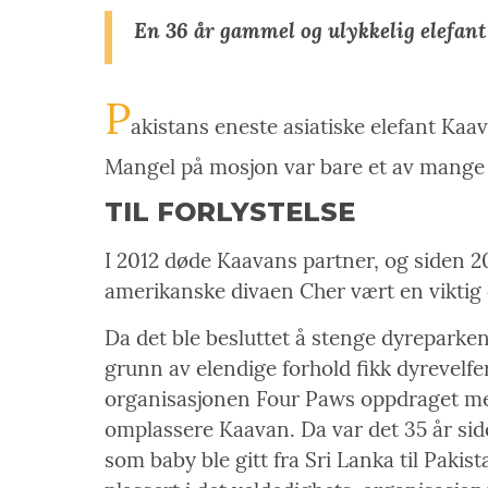
En 36 år gammel og ulykkelig elefant 
P
akistans eneste asiatiske elefant Kaava
Mangel på mosjon var bare et av mange f
TIL FORLYSTELSE
I 2012 døde Kaavans partner, og siden 20
amerikanske divaen Cher vært en viktig d
Da det ble besluttet å stenge dyreparke
grunn av elendige forhold fikk dyrevelfe
organisasjonen Four Paws oppdraget m
omplassere Kaavan. Da var det 35 år si
som baby ble gitt fra Sri Lanka til Pakis