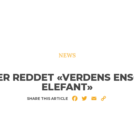
NEWS
ER REDDET «VERDENS EN
ELEFANT»
Facebook
Twitter
Email
Copy
SHARE THIS ARTICLE
Link