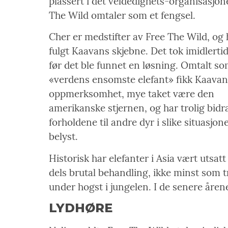
plassert i det veldedighets-organisasjon
The Wild omtaler som et fengsel.
Cher er medstifter av Free The Wild, og 
fulgt Kaavans skjebne. Det tok imidlertid
før det ble funnet en løsning. Omtalt s
«verdens ensomste elefant» fikk Kaava
oppmerksomhet, mye taket være den
amerikanske stjernen, og har trolig bidrat
forholdene til andre dyr i slike situasjon
belyst.
Historisk har elefanter i Asia vært utsatt f
dels brutal behandling, ikke minst som 
under hogst i jungelen. I de senere årene 
LYDHØRE