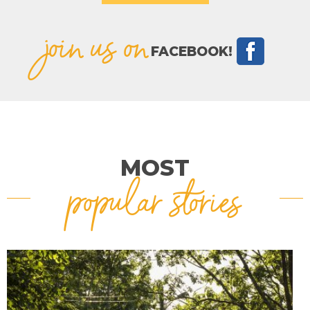
join us on
FACEBOOK!
MOST
popular stories