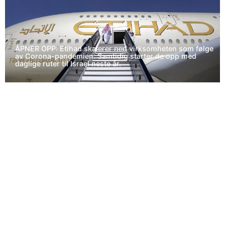
ÅPNER OPP: Etihad skalerer ned virksomheten som følge
av Corona-pandemien: Samtidig starter de opp med
daglige ruter til Israel neste år.