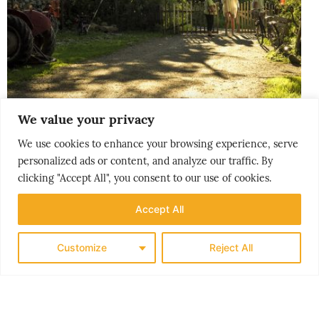
We value your privacy
THE NORDICS
KLASSISK SØRLANDET
We use cookies to enhance your browsing experience, serve
personalized ads or content, and analyze our traffic. By
clicking "Accept All", you consent to our use of cookies.
Accept All
Customize
Reject All