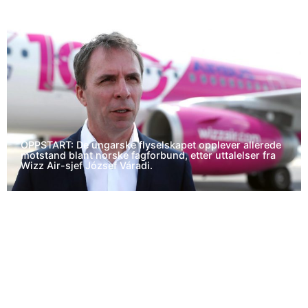
OPPSTART: De ungarske flyselskapet opplever allerede
motstand blant norske fagforbund, etter uttalelser fra
Wizz Air-sjef József Váradi.