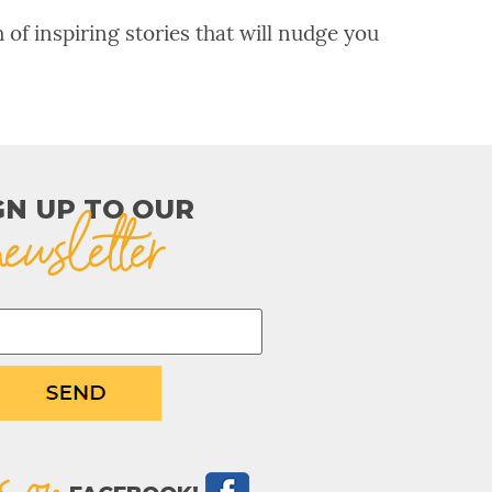
 of inspiring stories that will nudge you
GN UP TO OUR​
newsletter
s on