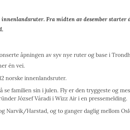
e innenlandsruter. Fra midten av desember starter 
d.
onserte åpningen av syv nye ruter og base i Trond
er én vei.
t 12 norske innenlandsruter.
å se familien sin i julen. Fly er den tryggeste og m
ünder József Váradi i Wizz Air i en pressemelding.
 og Narvik/Harstad, og to ganger daglig mellom Osl