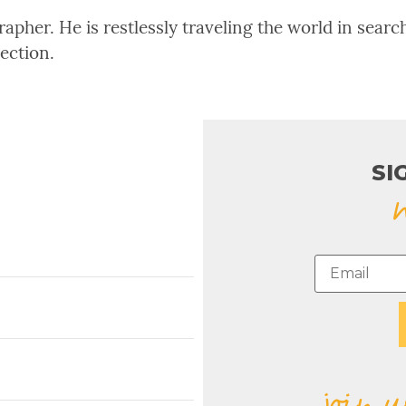
pher. He is restlessly traveling the world in search
rection.
SI
join u