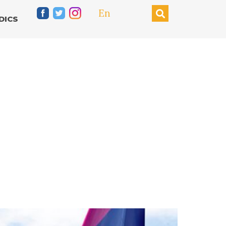
En
DICS