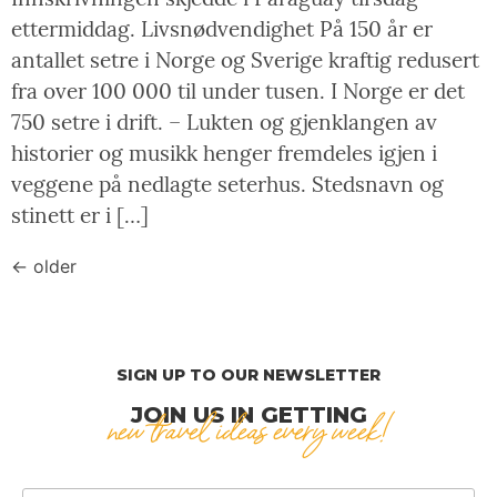
ettermiddag. Livsnødvendighet På 150 år er
antallet setre i Norge og Sverige kraftig redusert
fra over 100 000 til under tusen. I Norge er det
750 setre i drift. – Lukten og gjenklangen av
historier og musikk henger fremdeles igjen i
veggene på nedlagte seterhus. Stedsnavn og
stinett er i […]
←
older
SIGN UP TO OUR NEWSLETTER
JOIN US IN GETTING
new travel ideas every week!