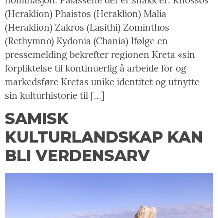
nominasjon. Palassene det er snakk er: Knossos
(Heraklion) Phaistos (Heraklion) Malia
(Heraklion) Zakros (Lasithi) Zominthos
(Rethymno) Kydonia (Chania) Ifølge en
pressemelding bekrefter regionen Kreta «sin
forpliktelse til kontinuerlig å arbeide for og
markedsføre Kretas unike identitet og utnytte
sin kulturhistorie til […]
SAMISK
KULTURLANDSKAP KAN
BLI VERDENSARV