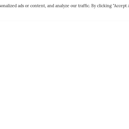
lized ads or content, and analyze our traffic. By clicking "Accept A
CITY BREAK
PEOPLE & PLAC
LNE
GØY PÅ LANDET
DER MATE
HET
PERSONLI
SIGN UP TO OUR NEWSLETTER
JOIN US IN GETTING
new travel ideas every week!