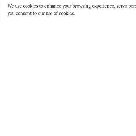
We use cookies to enhance your browsing experience, serve persona
you consent to our use of cookies.
THE NORDICS
PEOPLE & PLACES
KLASSISK
HELLAS’ GY
SØRLANDET
HEMMELIG