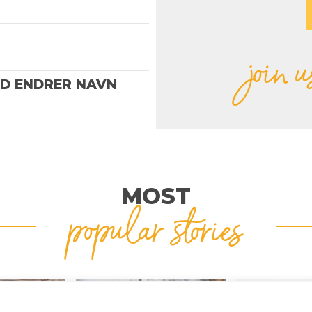
join u
ND ENDRER NAVN
MOST
popular stories