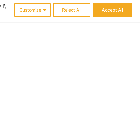
ll",
Customize
Reject All
Accept All
ES
THE NORDICS
N ER
LØKKENS NYE LIV
G