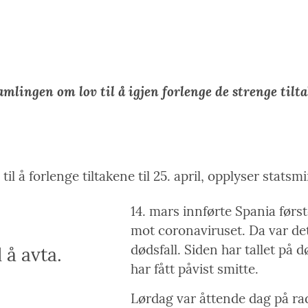
Link
amlingen om lov til å igjen forlenge de strenge tilt
til å forlenge tiltakene til 25. april, opplyser stats
14. mars innførte Spania før
mot coronaviruset. Da var det
dødsfall. Siden har tallet på 
l å avta.
har fått påvist smitte.
Lørdag var åttende dag på rad