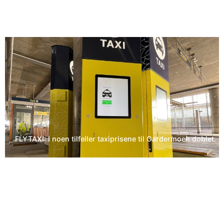
FLYTAXI: I noen tilfeller taxiprisene til Gardermoen doblet.