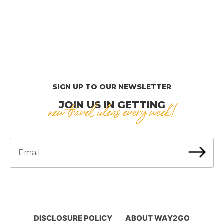
SIGN UP TO OUR NEWSLETTER
JOIN US IN GETTING
new travel ideas every week!
DISCLOSURE POLICY
ABOUT WAY2GO