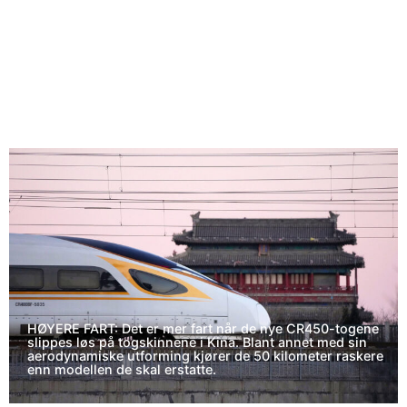
HØYERE FART: Det er mer fart når de nye CR450-togene
slippes løs på togskinnene i Kina. Blant annet med sin
aerodynamiske utforming kjører de 50 kilometer raskere
enn modellen de skal erstatte.