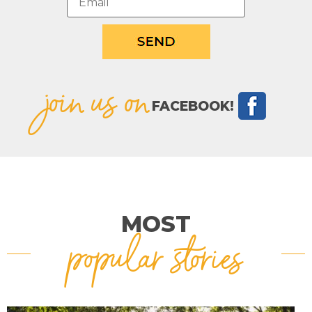
join us on
FACEBOOK!
MOST
popular stories