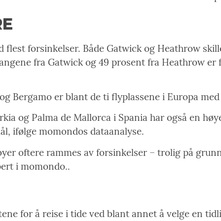
RE
 flest forsinkelser. Både Gatwick og Heathrow skill
gangene fra Gatwick og 49 prosent fra Heathrow er 
g Bergamo er blant de ti flyplassene i Europa med f
rkia og Palma de Mallorca i Spania har også en høy
l, ifølge momondos dataanalyse.
g byer oftere rammes av forsinkelser – trolig på gru
spert i momondo..
ene for å reise i tide ved blant annet å velge en ti