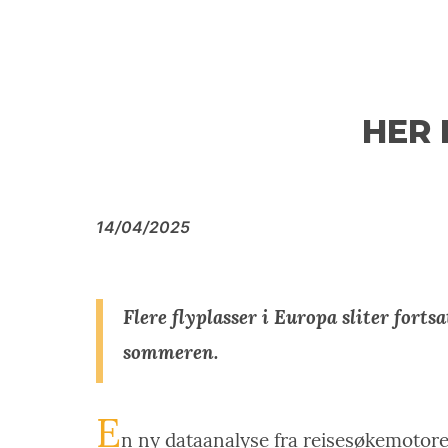
HER 
14/04/2025
Flere flyplasser i Europa sliter fort
sommeren.
E
n ny dataanalyse fra reisesøkemotor