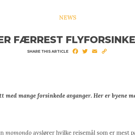
NEWS
ER FÆRREST FLYFORSINK
Facebook
Twitter
Email
Copy
SHARE THIS ARTICLE
Link
satt med mange forsinkede avganger. Her er byene med
momondo
en
avslører hvilke reisemål som er mest 