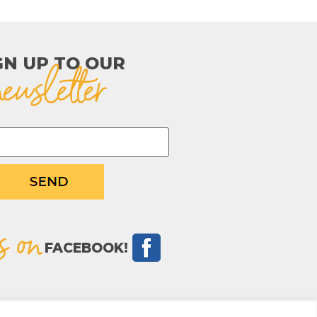
GN UP TO OUR​
newsletter
s on
FACEBOOK!