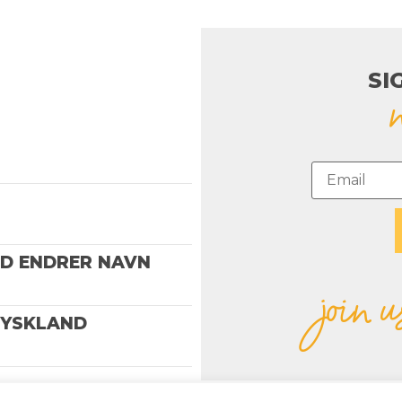
SI
ND ENDRER NAVN
join u
TYSKLAND