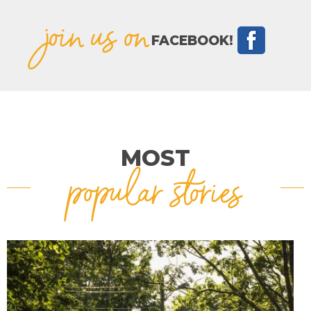
join us on
FACEBOOK!
MOST
popular stories