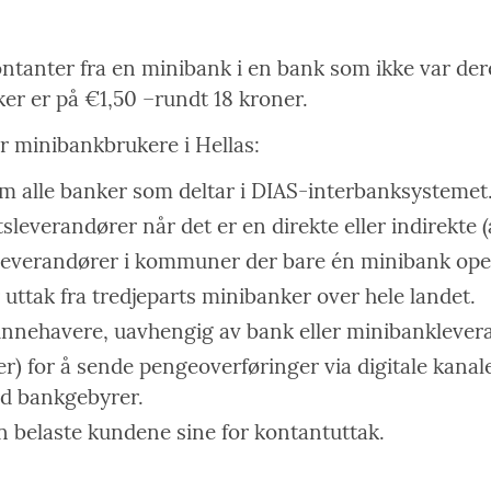
ontanter fra en minibank i en bank som ikke var dere
er er på €1,50 –rundt 18 kroner.
r minibankbrukere i Hellas:
om alle banker som deltar i DIAS-interbanksystemet
tsleverandører når det er en direkte eller indirekte
tsleverandører i kommuner der bare én minibank ope
 uttak fra tredjeparts minibanker over hele landet.
rtinnehavere, uavhengig av bank eller minibanklever
) for å sende pengeoverføringer via digitale kanaler
ed bankgebyrer.
n belaste kundene sine for kontantuttak.