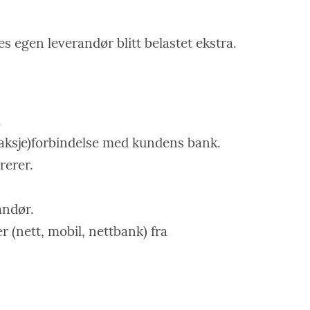
s egen leverandør blitt belastet ekstra.
.
 (aksje)forbindelse med kundens bank.
rerer.
andør.
 (nett, mobil, nettbank) fra