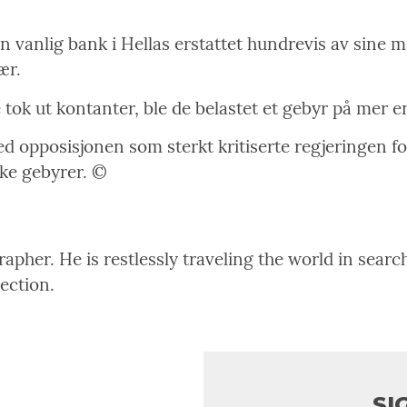
en vanlig bank i Hellas erstattet hundrevis av sine
ær.
tok ut kontanter, ble de belastet et gebyr på mer e
 opposisjonen som sterkt kritiserte regjeringen f
like gebyrer. ©
pher. He is restlessly traveling the world in search
rection.
SI