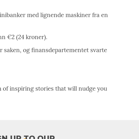
 minibanker med lignende maskiner fra en
nn €2 (24 kroner).
or saken, og finansdepartementet svarte
 of inspiring stories that will nudge you
GN UP TO OUR​