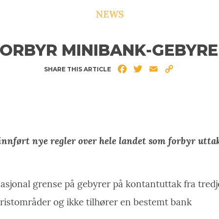
NEWS
FORBYR MINIBANK-GEBYRE
Facebook
Twitter
Email
Copy
SHARE THIS ARTICLE
Link
nnført nye regler over hele landet som forbyr utta
nasjonal grense på gebyrer på kontantuttak fra tre
turistområder og ikke tilhører en bestemt bank