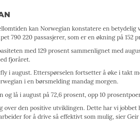
AN
mellomtiden kan Norwegian konstatere en betydelig v
kapet 790 220 passasjerer, som er en økning på 152 
pasiteten med 129 prosent sammenlignet med august 
d fjoråret.
fly i august. Etterspørselen fortsetter å øke i tak
r Norwegian i en børsmelding mandag morgen.
en og lå i august på 72,6 prosent, opp 10 prosentpoen
 over den positive utviklingen. Dette har vi jobbet ha
beider for å drive så effektivt som mulig, sier Geir