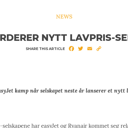
NEWS
RDERER NYTT LAVPRIS-S
Facebook
Twitter
Email
Copy
SHARE THIS ARTICLE
Link
syJet kamp når selskapet neste år lanserer et nytt 
-selskapene har easyJet og Ryanair kommet seg rela