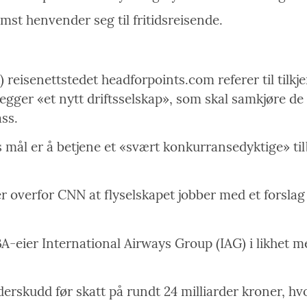
mst henvender seg til fritidsreisende.
BA) reisenettstedet
headforpoints.com
referer til tilk
legger «et nytt driftsselskap», som skal samkjøre d
ss.
ts mål er å betjene et «svært konkurransedyktige» ti
r overfor CNN at flyselskapet jobber med et forslag 
-eier International Airways Group (IAG) i likhet m
nderskudd før skatt på rundt 24 milliarder kroner, h