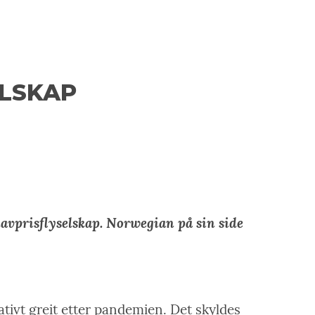
ELSKAP
lavprisflyselskap. Norwegian på sin side
tivt greit etter pandemien. Det skyldes