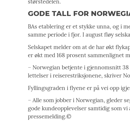
størstedelen.
GODE TALL FOR NORWEGI
BAs etablering er et stykke unna, og i 
samme periode i fjor. I august fløy sels
Selskapet melder om at de har økt flyka
er økt med 168 prosent sammenlignet me
– Norwegian betjente i gjennomsnitt 38 
lettelser i reiserestriksjonene, skrive
Fyllingsgraden i flyene er på vei opp igj
– Alle som jobber i Norwegian, gleder seg
gode kundeopplevelser samtidig som vi ar
pressemelding.©