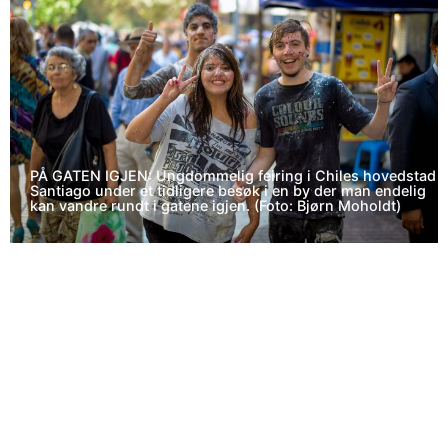
PÅ GATEN IGJEN: Ungdommelig feiring i Chiles hovedstad
Santiago under et tidligere besøk i en by der man endelig
kan vandre rundt i gatene igjen. (Foto: Bjørn Moholdt)