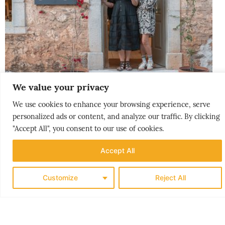
We value your privacy
We use cookies to enhance your browsing experience, serve
personalized ads or content, and analyze our traffic. By clicking
"Accept All", you consent to our use of cookies.
PEOPLE & PLACES
HELLAS’ GYLNE HEMMELIGHET
Accept All
Customize
Reject All