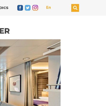
En
DICS
DER