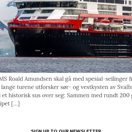
MS Roald Amundsen skal gå med spesial-seilinger fr
 lange turene utforsker sør- og vestkysten av Sval
li et historisk sus over seg: Sammen med rundt 200
ipet […]
SIGN UP TO OUR NEWSLETTER