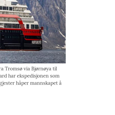
a Tromsø via Bjørnøya til
bard har ekspedisjonen som
 gjester håper mannskapet å