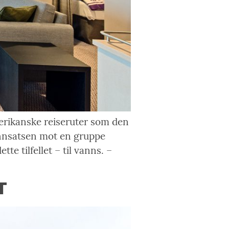
erikanske reiseruter som den
innsatsen mot en gruppe
te tilfellet – til vanns. –
T