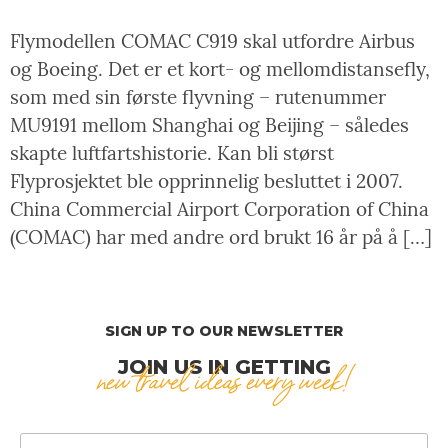
Flymodellen COMAC C919 skal utfordre Airbus
og Boeing. Det er et kort- og mellomdistansefly,
som med sin første flyvning – rutenummer
MU9191 mellom Shanghai og Beijing – således
skapte luftfartshistorie. Kan bli størst
Flyprosjektet ble opprinnelig besluttet i 2007.
China Commercial Airport Corporation of China
(COMAC) har med andre ord brukt 16 år på å […]
SIGN UP TO OUR NEWSLETTER
JOIN US IN GETTING
new travel ideas every week!