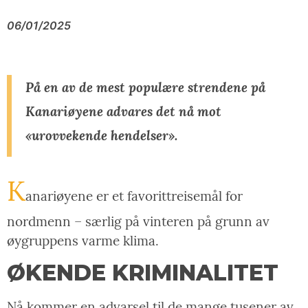
Link
06/01/2025
På en av de mest populære strendene på
Kanariøyene advares det nå mot
«urovvekende hendelser».
K
anariøyene er et favorittreisemål for
nordmenn – særlig på vinteren på grunn av
øygruppens varme klima.
ØKENDE KRIMINALITET
Nå kommer en advarsel til de mange tusener av