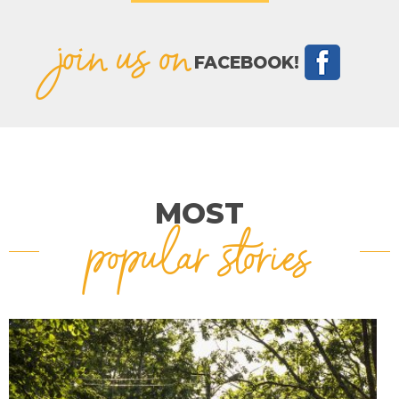
join us on
FACEBOOK!
MOST
popular stories