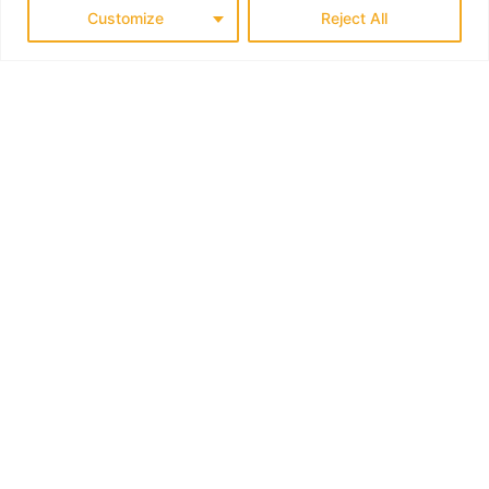
Customize
Reject All
PEOPLE & PLACES
HELLAS’ GYLNE HEMMELIGHET