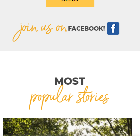
join us on
FACEBOOK!
MOST
popular stories