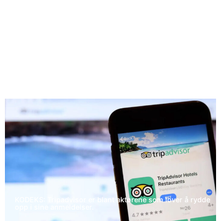
KODEKS: Tripadvisor er blant aktørene som lover å rydde
opp i sine anmeldelser.