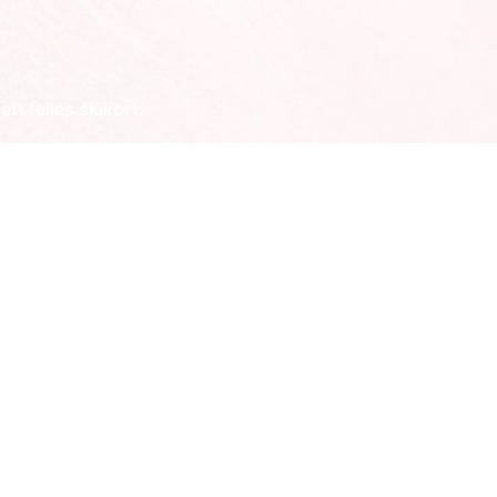
tt felles skikort.