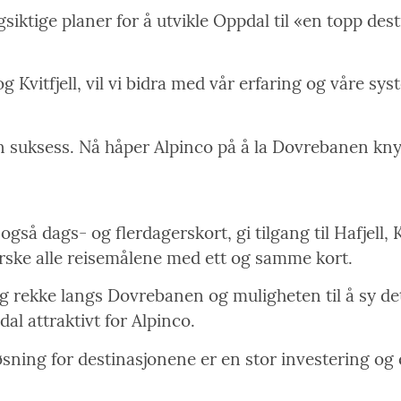
siktige planer for å utvikle Oppdal til «en topp dest
 Kvitfjell, vil vi bidra med vår erfaring og våre sys
t en suksess. Nå håper Alpinco på å la Dovrebanen kn
gså dags- og flerdagerskort, gi tilgang til Hafjell, K
rske alle reisemålene med ett og samme kort.
og rekke langs Dovrebanen og muligheten til å sy de
l attraktivt for Alpinco.
øsning for destinasjonene er en stor investering og