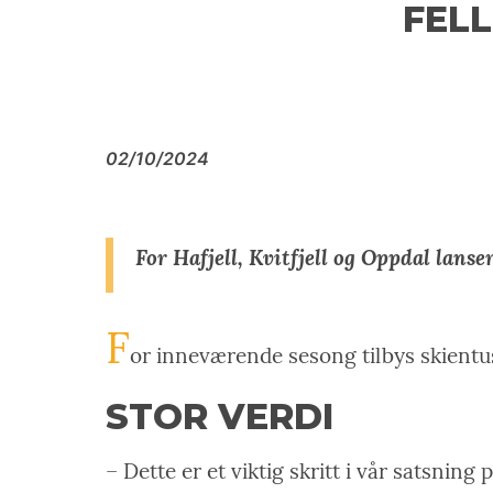
FELL
02/10/2024
For Hafjell, Kvitfjell og Oppdal lans
F
or inneværende sesong tilbys skientus
STOR VERDI
– Dette er et viktig skritt i vår satsning