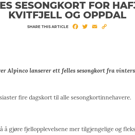
ES SESONGKORT FOR HAF
KVITFJELL OG OPPDAL
Facebook
Twitter
Email
Copy
SHARE THIS ARTICLE
Link
erer Alpinco lanserer ett felles sesongkort fra vinte
iaster fire dagskort til alle sesongkortinnehavere.
 på å gjøre fjellopplevelsene mer tilgjengelige og flek