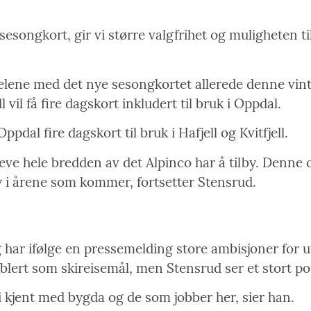
 sesongkort, gir vi større valgfrihet og muligheten t
rdelene med det nye sesongkortet allerede denne vin
 vil få fire dagskort inkludert til bruk i Oppdal.
dal fire dagskort til bruk i Hafjell og Kvitfjell.
ppleve hele bredden av det Alpinco har å tilby. Denn
by i årene som kommer, fortsetter Stensrud.
g har ifølge en pressemelding store ambisjoner for 
blert som skireisemål, men Stensrud ser et stort pot
i kjent med bygda og de som jobber her, sier han.