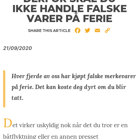
IKKE HANDLE FALSKE
VARER PÅ FERIE
Facebook
Twitter
Email
Copy
SHARE THIS ARTICLE
Link
21/09/2020
Hver fjerde av oss har kjøpt falske merkevarer
på ferie. Det kan koste deg dyrt om du blir
tatt.
D
et virker uskyldig nok når det du tror er en
båtflyktning eller en annen presset