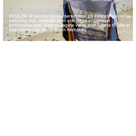
PASS PÅ: Å handle falske merkevarer på stranda kan virke
uskyldig nok, men det som står regel organisert
kriminalitet bak. Hjemmelagete varer som i dette tilfelle er
noe helt annet. (Foto: Bjørn Moholdt)