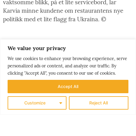
vaktsomme blikk, på et lite servicebord, lar
Karvia minne kundene om restaurantens nye
politikk med et lite flagg fra Ukraina. ©
We value your privacy
BJØRN MOHOLDT -
Writer and photographer.
He is restlessly traveling the world in search of
We use cookies to enhance your browsing experience, serve
inspiring stories that will nudge you as a
personalized ads or content, and analyze our traffic. By
clicking "Accept All", you consent to our use of cookies.
traveller in the right, sustainable direction.
Accept All
Customize
Reject All
latest news
THE
HER SLÅR TOGET FLYET