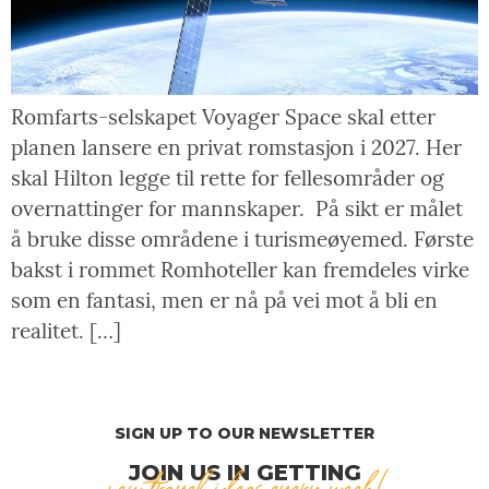
Romfarts-selskapet Voyager Space skal etter
planen lansere en privat romstasjon i 2027. Her
skal Hilton legge til rette for fellesområder og
overnattinger for mannskaper. På sikt er målet
å bruke disse områdene i turismeøyemed. Første
bakst i rommet Romhoteller kan fremdeles virke
som en fantasi, men er nå på vei mot å bli en
realitet. […]
SIGN UP TO OUR NEWSLETTER
JOIN US IN GETTING
new travel ideas every week!