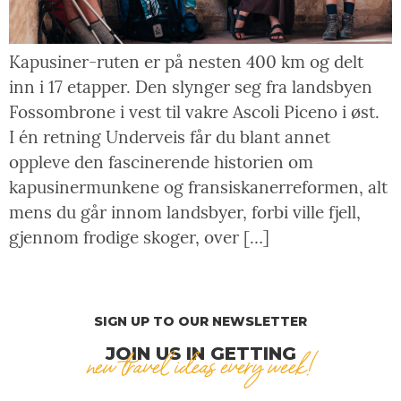
Kapusiner-ruten er på nesten 400 km og delt
inn i 17 etapper. Den slynger seg fra landsbyen
Fossombrone i vest til vakre Ascoli Piceno i øst.
I én retning Underveis får du blant annet
oppleve den fascinerende historien om
kapusinermunkene og fransiskanerreformen, alt
mens du går innom landsbyer, forbi ville fjell,
gjennom frodige skoger, over […]
SIGN UP TO OUR NEWSLETTER
JOIN US IN GETTING
new travel ideas every week!