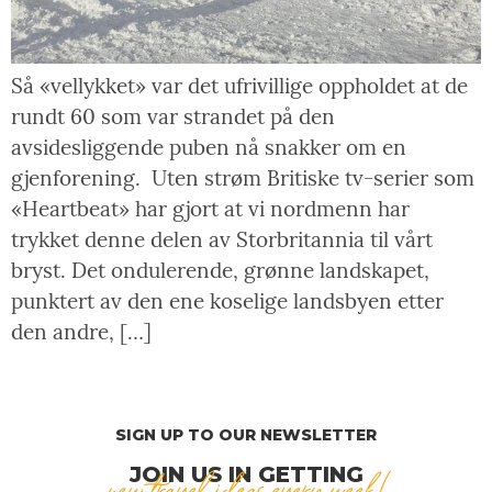
Så «vellykket» var det ufrivillige oppholdet at de
rundt 60 som var strandet på den
avsidesliggende puben nå snakker om en
gjenforening. Uten strøm Britiske tv-serier som
«Heartbeat» har gjort at vi nordmenn har
trykket denne delen av Storbritannia til vårt
bryst. Det ondulerende, grønne landskapet,
punktert av den ene koselige landsbyen etter
den andre, […]
SIGN UP TO OUR NEWSLETTER
JOIN US IN GETTING
new travel ideas every week!