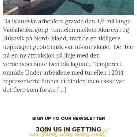
Da islandske arbeidere gravde den 4,6 mil lange
Vaðlaheiðargöng-tunnelen mellom Akureyri og
Húsavík på Nord-Island, traff de en tidligere
uoppdaget geotermisk varmtvannskilde. Det blir
nå en ny attraksjon på linje med den
verdensberømte Den blå lagune.. Temperert
område Under arbeidene med tunellen i 2014
representerte funnet et hinder, men raskt var
det flere som forsto […]
SIGN UP TO OUR NEWSLETTER
JOIN US IN GETTING
new travel ideas every week!