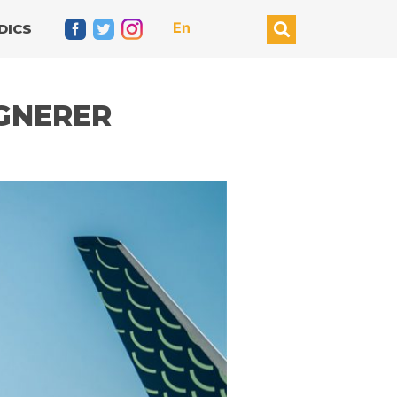
En
DICS
IGNERER